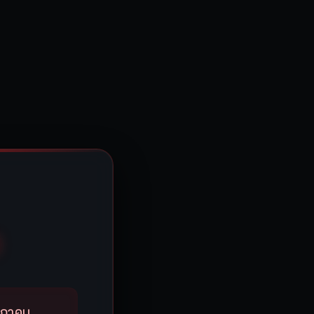
รกฎาคม