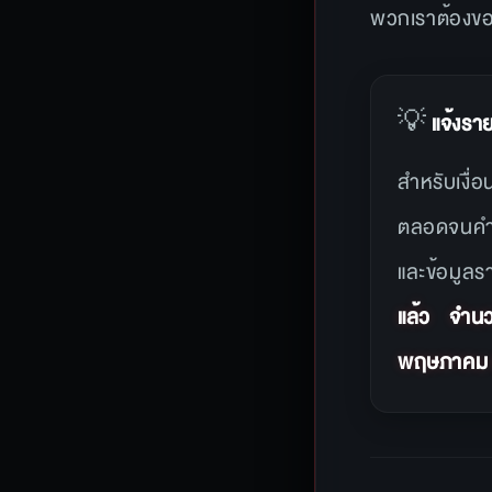
พวกเราต้องขออ
💡
แจ้งรา
สำหรับเงื
ตลอดจนคำชี
และข้อมูล
แล้ว จำน
พฤษภาคม